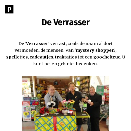
Spring
P
Ga
naar
naar
de
De Verrasser
PIAS
de
inhoud
begin
EVENEMENTEN
pagina
De
‘Verrasser’
verrast, zoals de naam al doet
van
vermoeden, de mensen. Van
‘mystery shoppen’
,
Pias
spelletjes
,
cadeautjes
,
traktaties
tot een
goocheltruc
. U
evenementen
kunt het zo gek niet bedenken.
Voor
al
uw
evenementen