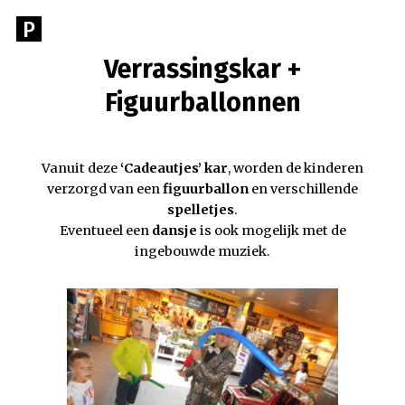
Spring
P
Ga
naar
naar
de
Verrassingskar +
PIAS
de
inhoud
begin
Figuurballonnen
EVENEMENTEN
pagina
van
Pias
Vanuit deze
‘Cadeautjes’ kar
, worden de kinderen
evenementen
verzorgd van een
figuurballon
en verschillende
spelletjes
.
Voor
Eventueel een
dansje
is ook mogelijk met de
al
ingebouwde muziek.
uw
evenementen